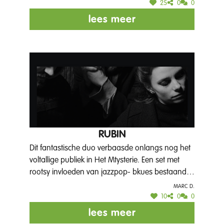
25
0
0
lees meer
RUBIN
Dit fantastische duo verbaasde onlangs nog het
voltallige publiek in Het Mtysterie. Een set met
rootsy invloeden van jazzpop- bkues bestaande
uit eigen muziek en teksten in de stijl van Trixie
Marc D.
Withley, Ry Cooder en T-Bone Burnett. Emotie en
10
0
0
sound staan centraal en trekt je naar het puntje
lees meer
van je stoel of laat je net meedansen. Eva