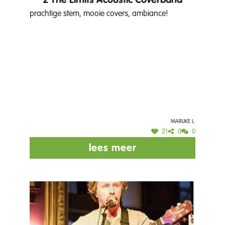
2 The Limits Acoustic Coverband
prachtige stem, mooie covers, ambiance!
Marijke L.
21
0
0
lees meer