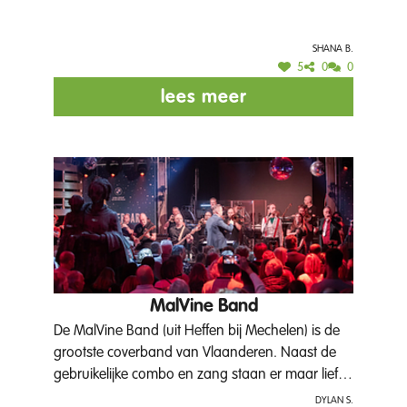
Shana B.
5
0
0
lees meer
MalVine Band
De MalVine Band (uit Heffen bij Mechelen) is de
grootste coverband van Vlaanderen. Naast de
gebruikelijke combo en zang staan er maar liefst
20 blazers op het podium. We brengen met onze
Dylan S.