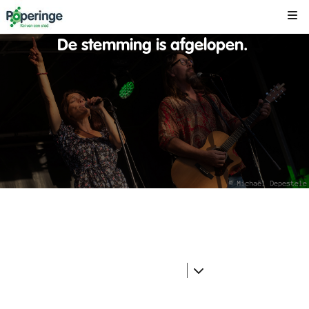
Kli
De stemming is afgelopen.
38
1908
0
0