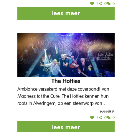
band tot 2,5uur ambiance muziek. Beleving staat
2
0
0
bij ons centraal, wij willen het publiek graag een
lees meer
‘wauw-moment’ bezorgen. Hierbij alvast een
voorproefje van wat je van ons mag verwachten:
https://www.youtube.com/watch?
v=JAsXsOZfttM. Volg zeker ons YouTubekanaal
(https://www.youtube.com/@MalVineBand),
binnenkort publiceren we nog meer content.
The Hotties
Ambiance verzekerd met deze coverband! Van
Madness tot the Cure. The Hotties kennen hun
roots in Alveringem, op een steenworp van
Poperinge dus!
Hannes P.
7
0
0
lees meer