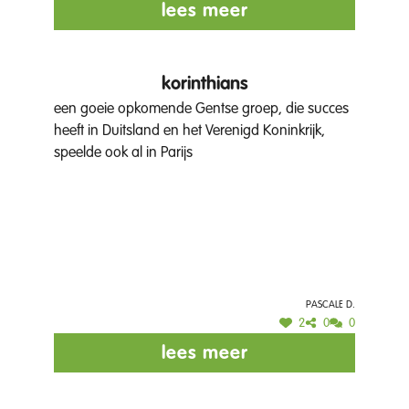
doet. En ja, er kan ook gedanst worden!
lees meer
korinthians
een goeie opkomende Gentse groep, die succes
heeft in Duitsland en het Verenigd Koninkrijk,
speelde ook al in Parijs
Pascale D.
2
0
0
lees meer