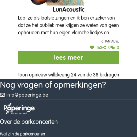
LunAcoustic
Laat ze als laatste zingen en ik ben er zeker van
dat ze het publiek mee krijgen ze weten van geen
ophouden met hun eigen vlamche liedjes en
superveel covers ze zijn gewoon top en van
Chantal W.
eigen streek ze zouden gewoon elk jaar in het
163
0
0
stadspark moeten staan.
lees meer
Toon opnieuw willekeurig 24 van de 38 bijdragen
Nog vragen of opmerkingen?
info@poperinge.be
Over de parkconcerten
Wat zijn de parkconcerten