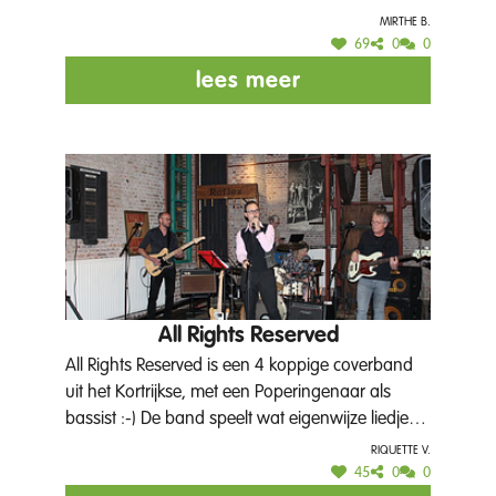
Mirthe B.
69
0
0
lees meer
All Rights Reserved
All Rights Reserved is een 4 koppige coverband
uit het Kortrijkse, met een Poperingenaar als
bassist :-) De band speelt wat eigenwijze liedjes,
in die zin dat er steeds een "Aha-erlebenis"
Riquette V.
ontstaat bij het publiek met muziek die er toe
45
0
0