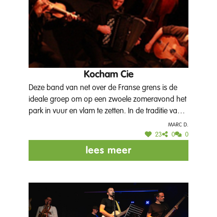
Kocham Cie
Deze band van net over de Franse grens is de
ideale groep om op een zwoele zomeravond het
park in vuur en vlam te zetten. In de traditie van
Goran Bregovic spelen zij de uiterst dansbare
Marc D.
Balkanmuziek. Eénmaal ze op gang zijn is er
23
0
0
geen stoppen aan en kan je niet blijven zitten.
lees meer
Onder leiding van de virtuose accordeonist Pierre
Polveche speelt deze tienkoppige groep op vele
locaties in Frankrijk, nu ook in Poperinge?