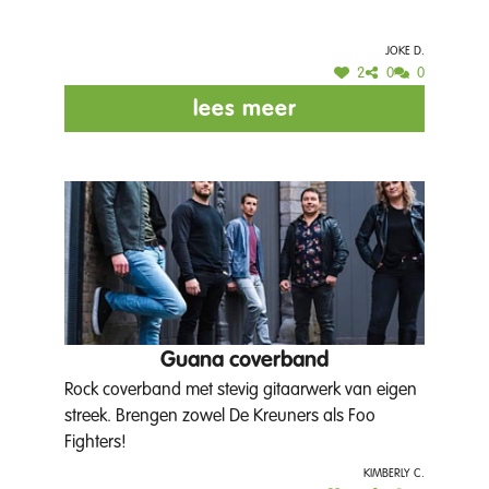
happen!
Joke D.
2
0
0
lees meer
Guana coverband
Rock coverband met stevig gitaarwerk van eigen
streek. Brengen zowel De Kreuners als Foo
Fighters!
Kimberly C.