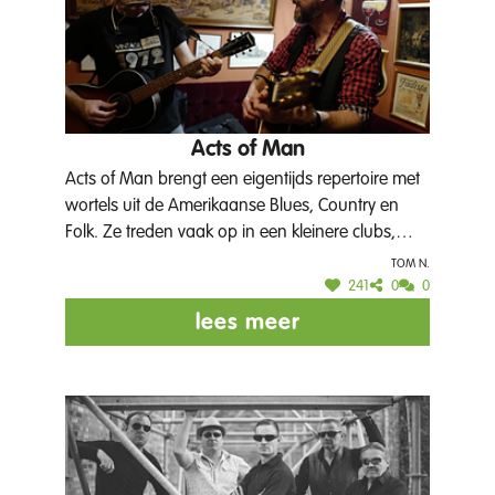
Acts of Man
Acts of Man brengt een eigentijds repertoire met
wortels uit de Amerikaanse Blues, Country en
Folk. Ze treden vaak op in een kleinere clubs,
cafés of huiskamers maar het hoeft niet louter
Tom N.
subtiel en ingetogen te klinken. Dit duo kan
241
0
0
tevens een energieke set brengen voor een
lees meer
groter publiek. Acts of Man is 50% uit Poperinge
en dus is een plaats op het podium van de
Parkconcerten vrij logisch.