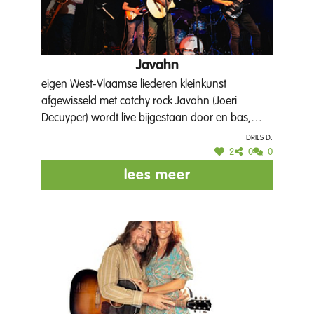
Javahn
eigen West-Vlaamse liederen kleinkunst
afgewisseld met catchy rock Javahn (Joeri
Decuyper) wordt live bijgestaan door en bas,
drum, lead gitaar en bariton sax.
Dries D.
2
0
0
lees meer