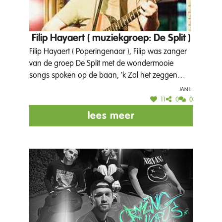
Filip Hayaert ( muziekgroep: De Split )
Filip Hayaert ( Poperingenaar ), Filip was zanger
van de groep De Split met de wondermooie
songs spoken op de baan, 'k Zal het zeggen
Walter, Elza etc.. Mocht Poperinge eens wat
Jan L.
oudere songs terug tot leven brengen zou dat
11
0
0
wel mooi zijn ! Er zijn in Poperinge zeker begin
lees meer
jaren '90 heel wat toffe dingen gebeurt zoals The
Boondocks, De Split, V for Vendetta, Bottled in
Belgium, Sandrino Deroo, Blind Act, Greenhorns,
dan raad ik zeker Filip Hayaert aan om de songs
spoken op de baan te laten zingen, zoals er
zoveel spoken rondlopen hé haha :)