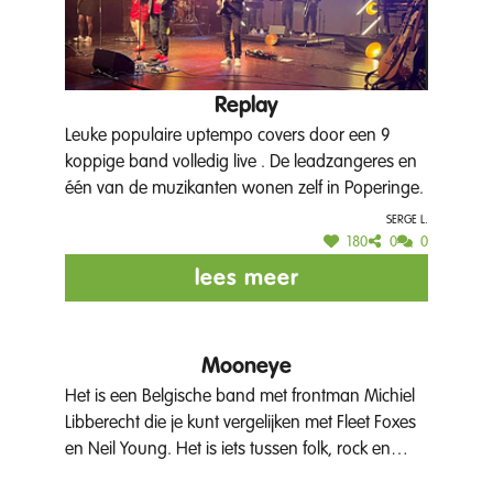
Replay
Leuke populaire uptempo covers door een 9
koppige band volledig live . De leadzangeres en
één van de muzikanten wonen zelf in Poperinge.
Serge L.
180
0
0
lees meer
Mooneye
Het is een Belgische band met frontman Michiel
Libberecht die je kunt vergelijken met Fleet Foxes
en Neil Young. Het is iets tussen folk, rock en
indiepop, ideaal voor op de parkconcerten