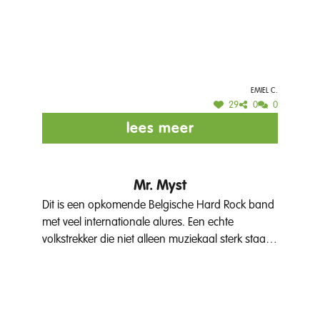
Emiel C.
29
0
0
lees meer
Mr. Myst
Dit is een opkomende Belgische Hard Rock band
met veel internationale alures. Een echte
volkstrekker die niet alleen muziekaal sterk staat,
maar ook inspeelt op het publiek. Melodische
songs met een groot meezinggehalte en oog
voor show. Hun nieuwe cd scoort enorm goed in
de scene.