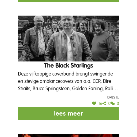
The Black Starlings
Deze vijfkoppige coverband brengt swingende
en stevige ambiancecovers van o.a. CCR, Dire
Straits, Bruce Springsteen, Golden Earring, Rolling
Stones, The Eagles en The Simple Minds.
Dries U.
Meezingen, dansen en ambiance verzekerd in
16
0
0
Het Burggraaf Frimoutpark!
lees meer