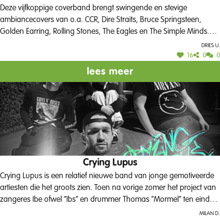
Deze vijfkoppige coverband brengt swingende en stevige
ambiancecovers van o.a. CCR, Dire Straits, Bruce Springsteen,
Golden Earring, Rolling Stones, The Eagles en The Simple Minds.
Meezingen, dansen en ambiance verzekerd in Het Burggraaf
Dries U.
Frimoutpark!
16
0
0
lees meer
Crying Lupus
Crying Lupus is een relatief nieuwe band van jonge gemotiveerde
artiesten die het groots zien. Toen na vorige zomer het project van
zangeres Ibe ofwel “Ibs” en drummer Thomas “Mormel” ten einde
liep, bleven ze niet bij de pakken zitten en gingen direct op zoek
Milan D.