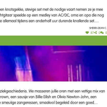
een knotsgekke, stevige set met de nodige vaart nemen ze je mee
uchtgitaar speelde op een medley van AC/DC, oma en opa die nog
je allemaal tijdens een anderhalf uur durende knallende set.
tussen op heel wat evenementen (Tinekesfeesten, Sinksenfeesten,
Sherri-dean C.
ten van 70-80-
87
0
0
 aan het juiste adres. Rock ’n roll from heaven, met de
own, een sausje van Billie Eilish en Olivia Newton-John, een