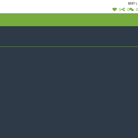
Bert L.
 lekker gerechtje met enthousiasme en energie als belangrijkste
5
0
0