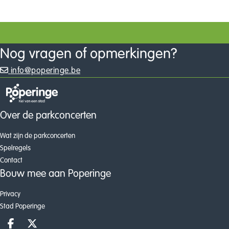
geoliede sectie muzikanten (drum, bas, gitaar, keys en blazersectie). Al tien jaar zorgt Maïskie Molie voor de vlam in de pan op elke party. Concertorganisatoren combineerden ons al met ’t Hof
Commerce, Guy Swinnen, The Wolf Banes, Gers Pardoel, Axelle Red, 
ingrediënten!
Nog vragen of opmerkingen?
info@poperinge.be
Over de parkconcerten
Wat zijn de parkconcerten
Spelregels
Contact
Bouw mee aan Poperinge
Privacy
Stad Poperinge