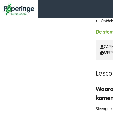
Ontdek
De stem
CARIN
MEER
Lesco
Waarom
kome
Steengoed