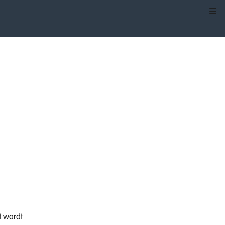
Kli
t wordt