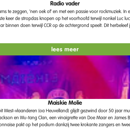
Radio vader
ms te zeggen, ‘nen oek of’ en met een passie voor rockmuziek. In 
e keer de stropdas knopen op het voorhoofd terwijl nonkel Luc l
r binnen doen terwijl CCR op de achtergrond speelt. Dit herbeleef 
nde medley, daar staan ze voor bekend! Deze kanjers hebben onder
 om het publiek volledig uit de bol te laten gaan. Wil je een rock-coverband die je laat genie
estival, café, privé, bedrijf, trouw of ander evenement, dan ben je
lees meer
Maiskie Molie
 Jackson en Wu-tang Clan, een vinaigrette van Doe Maar en James Br