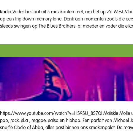
Radio Vader bestaat uit 5 muzikanten met, om het op z’n West-Vlaa
op een trip down memory lane. Denk aan momenten zoals die eerst
steeds swingen op The Blues Brothers, of moeder en vader die elkaa
Volledige nummers met een eigen toets en af en toe een verrasse
Rock for Arrows) getoond dat ‘Let Me Entertain You’ niet zomaar een woord is, maar een missie
90-00 nummers waarbij dansen en springen een must is, zowel voor f
goedkeuring van Freddy Mercury.
https://www.youtube.com/watch?v=HS9SU_8S7QI Maïskie Molie uit West-vlaanderen (oa Heuvelland) glijdt gezwind door 50 jaar muziekgeschiedenis. We masseren jullie oren met een vettige mix van
pop, rock, ska , reggae, salsa en hiphop. Een parfait van Michael
snuifje Cloclo of Abba, alles past binnen ons smakenpalet. De mayonnaise pakt op het podium dankzij twee krokante zangers en twee smeuiige zangeressen, smaakvol begeleid door een goed