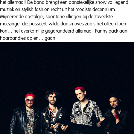
het allemaal! De band brengt een aanstekelijke show vol legend
muziek en stylish fashion recht uit het mooiste decennium.
Mijmerende nostalgie, spontane rillingen bij de zoveelste
meezinger die passeert, wilde dansmoves zoals het alleen toen
kon… het overkomt je gegarandeerd allemaal! Fanny pack aan,
haarbandjes op en… gaan!