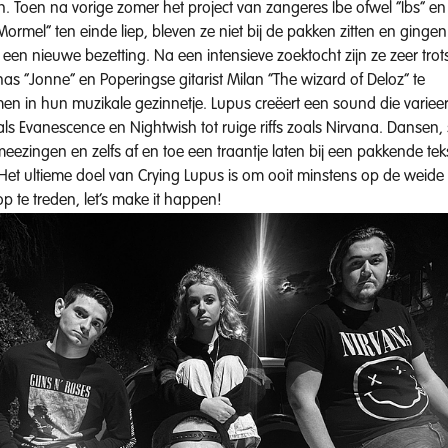
n. Toen na vorige zomer het project van zangeres Ibe ofwel “Ibs” 
rmel” ten einde liep, bleven ze niet bij de pakken zitten en gingen
een nieuwe bezetting. Na een intensieve zoektocht zijn ze zeer tro
onas “Jonne” en Poperingse gitarist Milan “The wizard of Deloz” te
en in hun muzikale gezinnetje. Lupus creëert een sound die variee
ls Evanescence en Nightwish tot ruige riffs zoals Nirvana. Dansen,
meezingen en zelfs af en toe een traantje laten bij een pakkende tek
Het ultieme doel van Crying Lupus is om ooit minstens op de weide
p te treden, let’s make it happen!