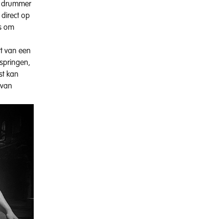
en drummer
 direct op
ts om
rt van een
 springen,
st kan
 van