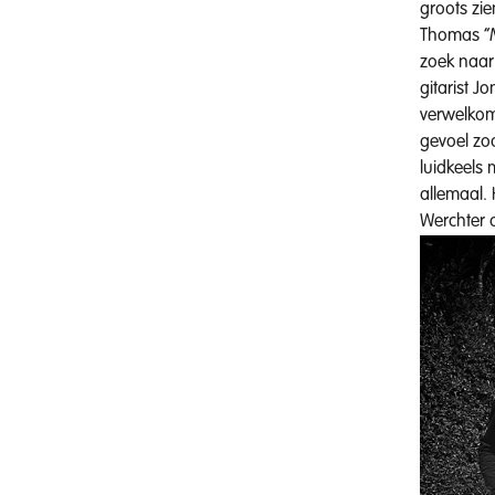
groots zie
Thomas “Mo
zoek naar 
gitarist J
verwelkom
gevoel zoa
luidkeels 
allemaal. 
Werchter o