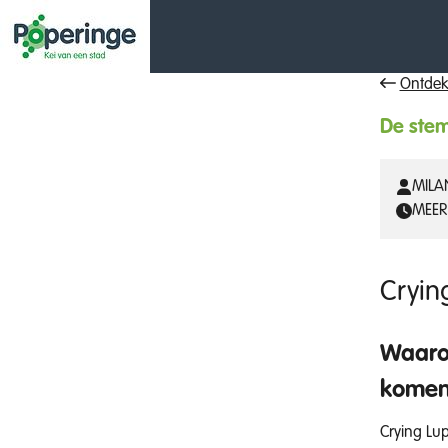
Ontdek
De stem
MILA
MEER
Cryin
Waarom
kome
Crying Lup