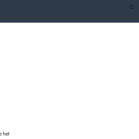
Kli
e het