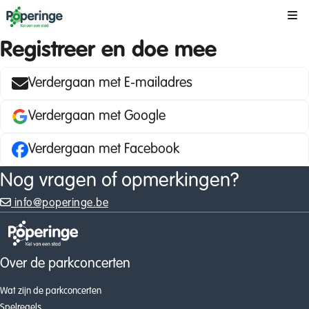
Kli
Registreer en doe mee
Verdergaan met E-mailadres
Verdergaan met Google
Verdergaan met Facebook
Nog vragen of opmerkingen?
info@poperinge.be
Over de parkconcerten
Wat zijn de parkconcerten
Spelregels