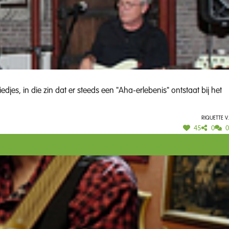
djes, in die zin dat er steeds een "Aha-erlebenis" ontstaat bij het
Riquette V.
45
0
0