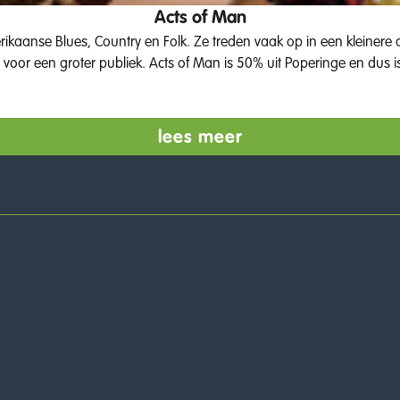
Acts of Man
 clubs, cafés of huiskamers maar het hoeft niet louter subtiel en
 voor een groter publiek. Acts of Man is 50% uit Poperinge en dus i
lees meer