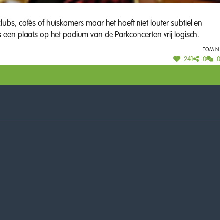
s een plaats op het podium van de Parkconcerten vrij logisch.
Tom N.
241
0
0