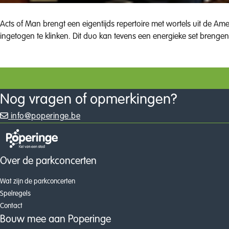
Acts of Man brengt een eigentijds repertoire met wortels uit de Amerikaanse Blues, Country en Folk. Ze treden vaak op in een kleinere
ingetogen te klinken. Dit duo kan tevens een energieke set brengen
Nog vragen of opmerkingen?
info@poperinge.be
Over de parkconcerten
Wat zijn de parkconcerten
Spelregels
Contact
Bouw mee aan Poperinge