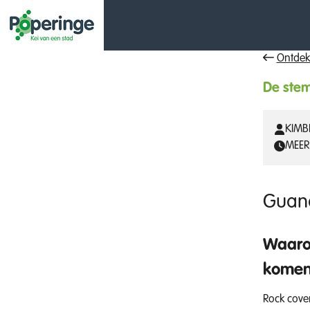
Ontdek
De stem
KIMBE
MEER
Guan
Waarom
kome
Rock cove