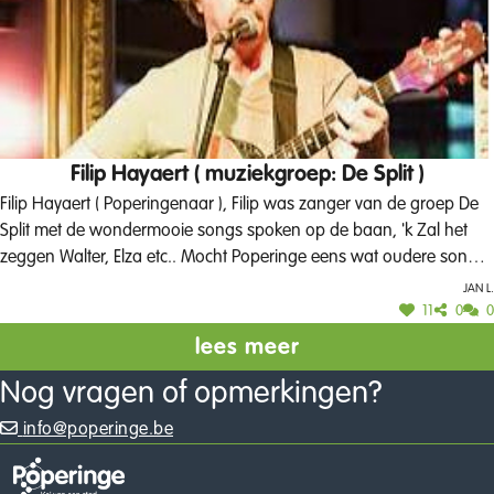
Filip Hayaert ( muziekgroep: De Split )
Filip Hayaert ( Poperingenaar ), Filip was zanger van de groep De
Split met de wondermooie songs spoken op de baan, 'k Zal het
zeggen Walter, Elza etc.. Mocht Poperinge eens wat oudere songs
terug tot leven brengen zou dat wel mooi zijn ! Er zijn in Poperinge
Jan L.
zeker begin jaren '90 heel wat toffe dingen gebeurt zoals The
11
0
0
Boondocks, De Split, V for Vendetta, Bottled in Belgium, Sandrino
lees meer
Deroo, Blind Act, Greenhorns, dan raad ik zeker Filip Hayaert aan
Nog vragen of opmerkingen?
om de songs spoken op de baan te laten zingen, zoals er zoveel
spoken rondlopen hé haha :)
info@poperinge.be