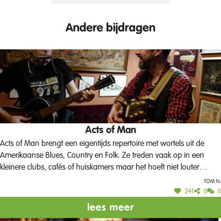
Andere bijdragen
Acts of Man
Acts of Man brengt een eigentijds repertoire met wortels uit de
Amerikaanse Blues, Country en Folk. Ze treden vaak op in een
kleinere clubs, cafés of huiskamers maar het hoeft niet louter
subtiel en ingetogen te klinken. Dit duo kan tevens een energieke
Tom N.
set brengen voor een groter publiek. Acts of Man is 50% uit
241
0
0
Poperinge en dus is een plaats op het podium van de
lees meer
Parkconcerten vrij logisch.